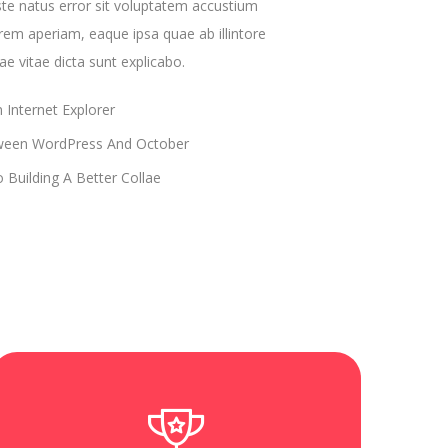
ste natus error sit voluptatem accustium
em aperiam, eaque ipsa quae ab illintore
tae vitae dicta sunt explicabo.
Internet Explorer
ween WordPress And October
o Building A Better Collae