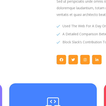
Sed ut perspiciatis unde omnis i
doloremque laudantium, totam r
veritatis et quasi architecto bea
Used The Web For A Day On 
A Detailed Comparison Bet
Block Slack’s Contribution T