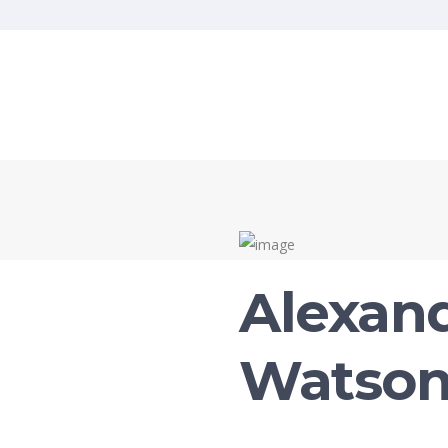
Alexan
Watso