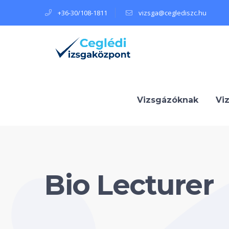
+36-30/108-1811
vizsga@ceglediszc.hu
Vizsgázóknak
Vi
Bio Lecturer