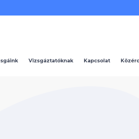
zsgáink
Vizsgáztatóknak
Kapcsolat
Közér